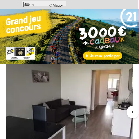
500 m
©
Mappy
Les coups de coeur
de nos agences
Exclusivité