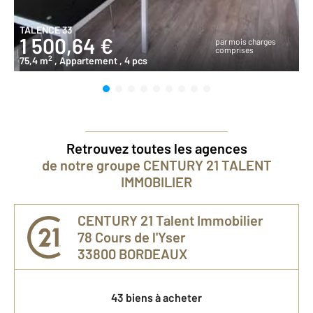
TALENCE 33
1 500,64 €
par mois charges
comprises
2
75,4 m
, Appartement
, 4 pcs
Retrouvez toutes les agences
de notre groupe CENTURY 21 TALENT
IMMOBILIER
CENTURY 21 Talent Immobilier
78 Cours de l'Yser
33800
BORDEAUX
43 biens à acheter