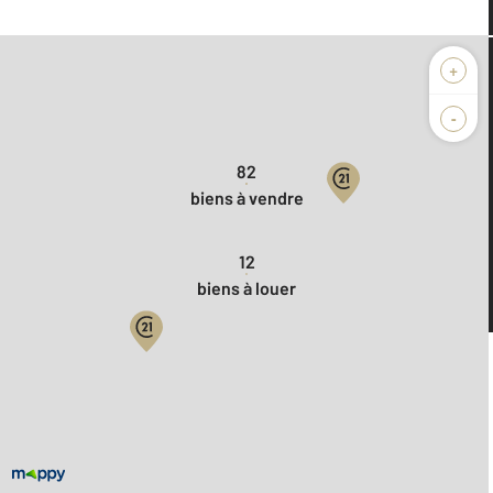
+
Nos agences vous proposent
en ce moment
-
82
biens à vendre
12
biens à louer